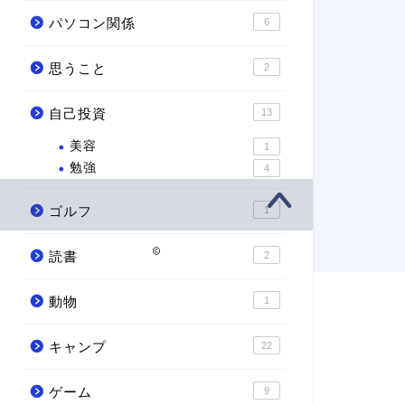
パソコン関係
6
思うこと
2
自己投資
13
美容
1
勉強
4
ゴルフ
1
2021–2026 アユミンのブログ
読書
2
動物
1
キャンプ
22
ゲーム
9