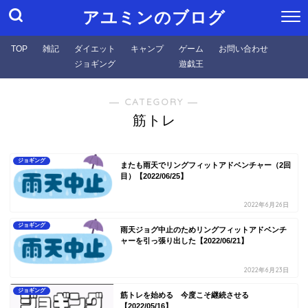
アユミンのブログ
TOP
雑記
ダイエット
キャンプ
ゲーム
お問い合わせ
ジョギング
遊戯王
― CATEGORY ―
筋トレ
ジョギング
またも雨天でリングフィットアドベンチャー（2回
目）【2022/06/25】
2022年6月26日
ジョギング
雨天ジョグ中止のためリングフィットアドベンチ
ャーを引っ張り出した【2022/06/21】
2022年6月23日
ジョギング
筋トレを始める 今度こそ継続させる
【2022/05/16】