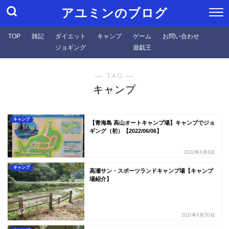
アユミンのブログ
TOP
雑記
ダイエット
キャンプ
ゲーム
お問い合わせ
ジョギング
遊戯王
― TAG ―
キャンプ
キャンプ
【青海島 高山オートキャンプ場】キャンプでジョ
ギング（初）【2022/06/06】
2022年6月8日
キャンプ
高瀬サン・スポーツランドキャンプ場【キャンプ
場紹介】
2021年9月30日